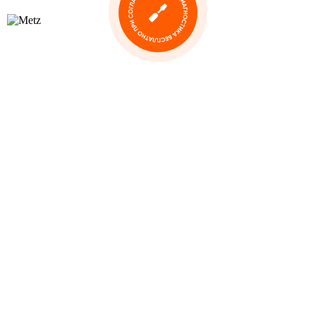
Ремонт телевизора Metz
Сегодня компания Metz представляет на
рынке самые передовые модели плоских телевизоров высокого
класса, основанные на лучших LCD-панелях: Primus, Solea, Clarea,
Pureo и других, с диагоналями от 32 до 55 дюймов. В них
реализованы авторские технологии, обеспечивающие высочайшее
качество изображения и удобное управление для пользователей.
Часто встречаемые неисправности