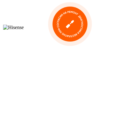
Ремонт телевизора Hisense
Hisense — китайская государственная
компания, специализирующаяся на
производстве телевизоров, крупной бытовой техники и
потребительской электроники. Штаб-квартира компании расположена
в Циндао, Китай. Основанная в 1969 году, корпорация Hisense входит
в число крупнейших компаний Китая, занимающихся электроникой.